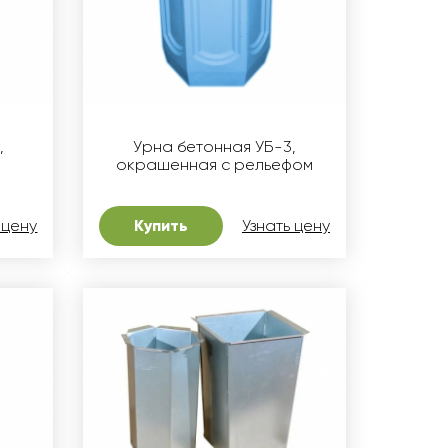
,
Урна бетонная УБ-3,
окрашенная с рельефом
 цену
Купить
Узнать цену