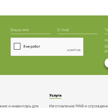
Ваше имя
E-mail
Т
Н
с
д
Услуги
ие и инвентарь для
Изготовление МАФ и огражден