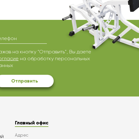
елефон
ажав на кнопку “Отправить”, Вы даете
огласие
на обработку персональных
анных
Отправить
Главный офис
Адрес
ий