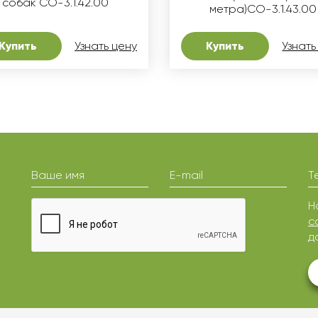
собак СО-3.1.42.00
метра)СО-3.1.43.00
Купить
Узнать цену
Купить
Узнать
Ваше имя
E-mail
Т
Н
с
д