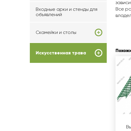
зависи
Все ра
Входные арки и стенды для
объявлений
владел
Скамейки и столы
Похож
Искусственная трава
В