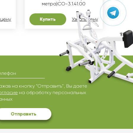
метра)СО-3.1.41.00
 цену
Купить
Узнать цену
елефон
ажав на кнопку “Отправить”, Вы даете
огласие
на обработку персональных
анных
Отправить